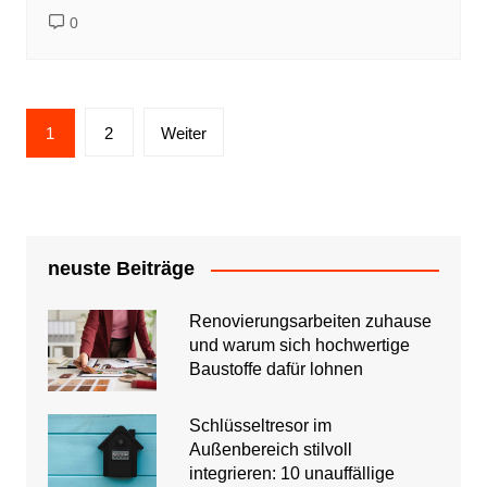
0
Seitennummerierung
1
2
Weiter
der
Beiträge
neuste Beiträge
Renovierungsarbeiten zuhause
und warum sich hochwertige
Baustoffe dafür lohnen
Schlüsseltresor im
Außenbereich stilvoll
integrieren: 10 unauffällige