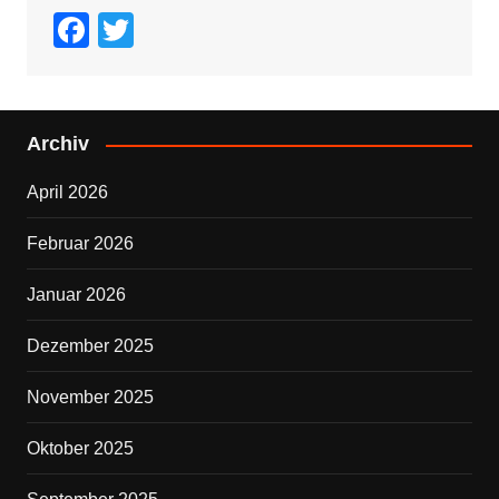
F
T
a
wi
c
tt
e
er
Archiv
b
April 2026
o
o
Februar 2026
k
Januar 2026
Dezember 2025
November 2025
Oktober 2025