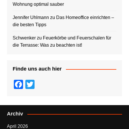
Wohnung optimal sauber
Jennifer Uhlmann
zu
Das Homeoffice einrichten –
die besten Tipps
Schwenker
zu
Feuerkörbe und Feuerschalen für
die Terrasse: Was zu beachten ist!
Finde uns auch hier
F
T
a
wi
c
tt
e
er
Archiv
b
April 2026