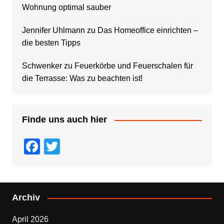
Wohnung optimal sauber
Jennifer Uhlmann
zu
Das Homeoffice einrichten –
die besten Tipps
Schwenker
zu
Feuerkörbe und Feuerschalen für
die Terrasse: Was zu beachten ist!
Finde uns auch hier
F
T
a
wi
c
tt
e
er
Archiv
b
April 2026