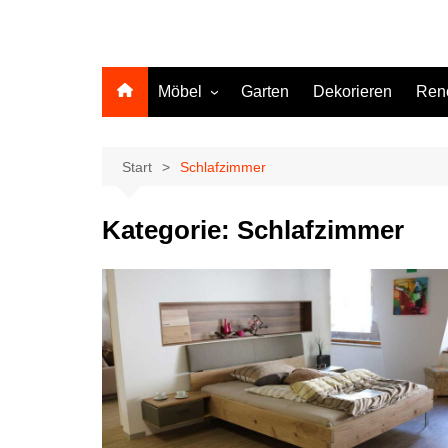
Möbel
Garten
Dekorieren
Ren
Küche
Start
Schlafzimmer
Kategorie:
Schlafzimmer