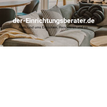
der-Einrichtungsberater.de
Alles rund ums Einrichten, Renovieren und co.