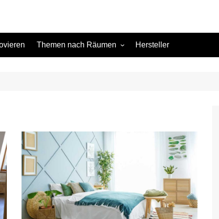
ovieren
Themen nach Räumen
Hersteller
Keller
Kinderzimmer
Küche
Schlafzimmer
Terrasse
Wohnzimmer