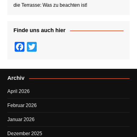
die Terrasse: Was zu beachten ist!
Finde uns auch hier
F
T
a
wi
c
tt
e
er
Archiv
b
April 2026
o
o
Februar 2026
k
Januar 2026
Dezember 2025