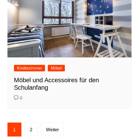
Kinderzimmer
Möbel
Möbel und Accessoires für den
Schulanfang
0
Seitennummerierung
1
2
Weiter
der