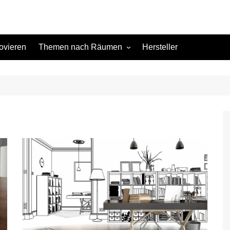
ovieren
Themen nach Räumen
Hersteller
Keller
Kinderzimmer
Küche
Schlafzimmer
Terrasse
Wohnzimmer