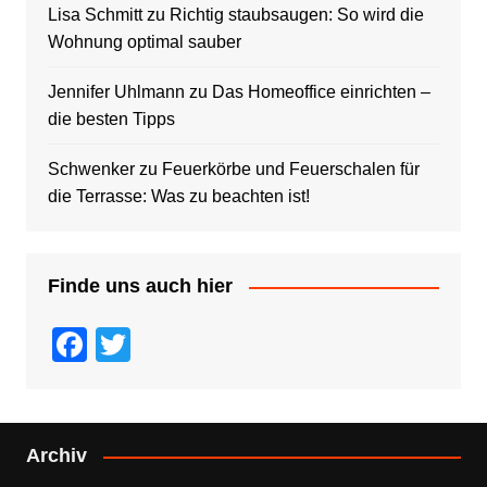
Lisa Schmitt
zu
Richtig staubsaugen: So wird die
Wohnung optimal sauber
Jennifer Uhlmann
zu
Das Homeoffice einrichten –
die besten Tipps
Schwenker
zu
Feuerkörbe und Feuerschalen für
die Terrasse: Was zu beachten ist!
Finde uns auch hier
F
T
a
wi
c
tt
e
er
Archiv
b