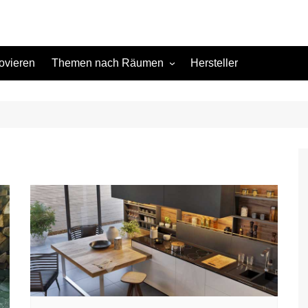
ovieren
Themen nach Räumen
Hersteller
Keller
Kinderzimmer
Küche
Schlafzimmer
Terrasse
Wohnzimmer