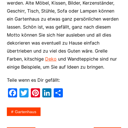
werden. Alte Möbel, Kissen, Bilder, Kerzenständer,
Geschirr, Tisch, Stühle, Sofa oder Lampen können
ein Gartenhaus zu etwas ganz persönlichen werden
lassen. Schön ist, was gefällt, ganz nach diesem
Motto können Sie sich hier ausleben und all dies
dekorieren was eventuell zu Hause einfach
übertrieben und zu viel des Guten wäre. Grelle
Farben, kitschige
Deko
und Wandteppiche sind nur
einige Beispiele, um Sie auf Ideen zu bringen.
Teile wenn es Dir gefällt:
F
T
Pi
Li
T
a
w
nt
n
ei
c
itt
er
k
le
Gartenhaus
e
er
e
e
n