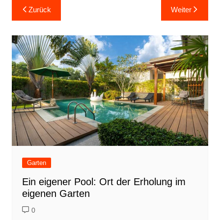
b
st
dI
Beitragsnavigation
Zurück
Weiter
o
n
o
k
Garten
Ein eigener Pool: Ort der Erholung im
eigenen Garten
0