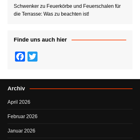
Schwenker
zu
Feuerkörbe und Feuerschalen für
die Terrasse: Was zu beachten ist!
Finde uns auch hier
F
T
a
wi
c
tt
e
er
Archiv
b
April 2026
o
o
Februar 2026
k
Januar 2026