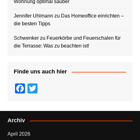
Wohnung optimal sauber
Jennifer Uhlmann
zu
Das Homeoffice einrichten –
die besten Tipps
Schwenker
zu
Feuerkörbe und Feuerschalen für
die Terrasse: Was zu beachten ist!
Finde uns auch hier
F
T
a
wi
c
tt
e
er
Archiv
b
April 2026
o