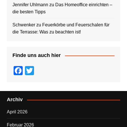
Jennifer Uhlmann
zu
Das Homeoffice einrichten –
die besten Tipps
Schwenker
zu
Feuerkörbe und Feuerschalen für
die Terrasse: Was zu beachten ist!
Finde uns auch hier
F
T
a
wi
c
tt
e
er
Archiv
b
April 2026
o
o
Februar 2026