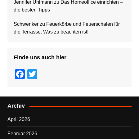
Jennifer Uhlmann
zu
Das Homeoffice einrichten –
die besten Tipps
Schwenker
zu
Feuerkörbe und Feuerschalen für
die Terrasse: Was zu beachten ist!
Finde uns auch hier
F
T
a
wi
c
tt
e
er
Archiv
b
April 2026
o
o
Februar 2026