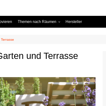
ovieren
Themen nach Räumen
Hersteller
Keller
Kinderzimmer
 Terrasse
Küche
Garten und Terrasse
Schlafzimmer
Terrasse
Wohnzimmer