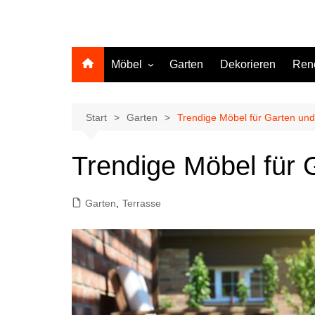
Möbel
Garten
Dekorieren
Ren
Küche
Start
Garten
Trendige Möbel für Garten und
Trendige Möbel für 
Garten
,
Terrasse