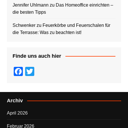
Jennifer Uhlmann
zu
Das Homeoffice einrichten –
die besten Tipps
Schwenker
zu
Feuerkörbe und Feuerschalen für
die Terrasse: Was zu beachten ist!
Finde uns auch hier
F
T
a
wi
c
tt
e
er
Archiv
b
April 2026
o
o
Februar 2026