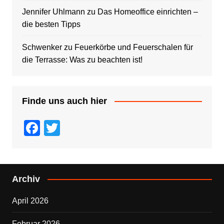
Jennifer Uhlmann
zu
Das Homeoffice einrichten –
die besten Tipps
Schwenker
zu
Feuerkörbe und Feuerschalen für
die Terrasse: Was zu beachten ist!
Finde uns auch hier
F
T
a
wi
c
tt
e
er
Archiv
b
April 2026
o
o
Februar 2026