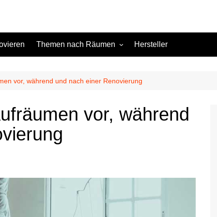
ovieren
Themen nach Räumen
Hersteller
Keller
Kinderzimmer
men vor, während und nach einer Renovierung
Küche
Aufräumen vor, während
Schlafzimmer
ovierung
Terrasse
Wohnzimmer