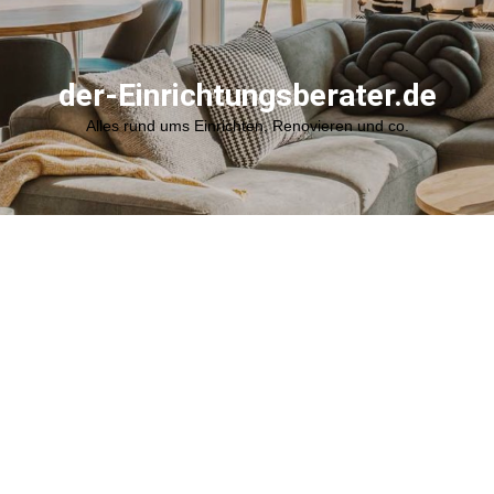
der-Einrichtungsberater.de
Alles rund ums Einrichten, Renovieren und co.