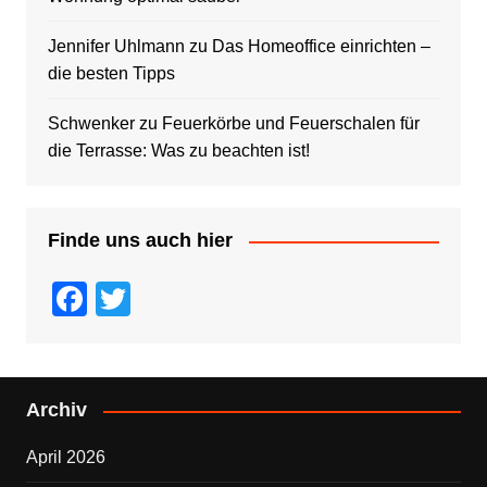
Jennifer Uhlmann
zu
Das Homeoffice einrichten –
die besten Tipps
Schwenker
zu
Feuerkörbe und Feuerschalen für
die Terrasse: Was zu beachten ist!
Finde uns auch hier
F
T
a
wi
c
tt
e
er
Archiv
b
April 2026
o