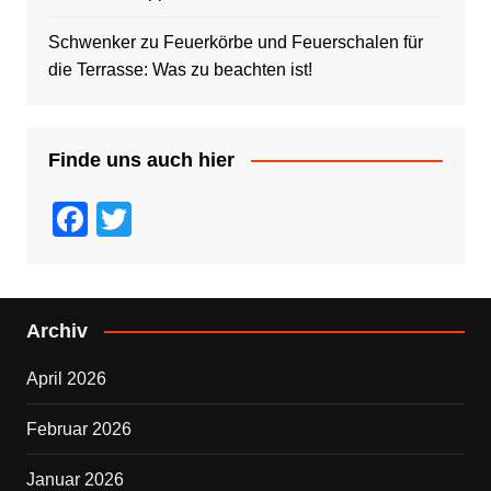
Schwenker
zu
Feuerkörbe und Feuerschalen für
die Terrasse: Was zu beachten ist!
Finde uns auch hier
F
T
a
wi
c
tt
e
er
Archiv
b
April 2026
o
o
Februar 2026
k
Januar 2026