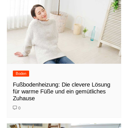
b
st
dI
o
n
o
k
Boden
Fußbodenheizung: Die clevere Lösung
für warme Füße und ein gemütliches
Zuhause
0