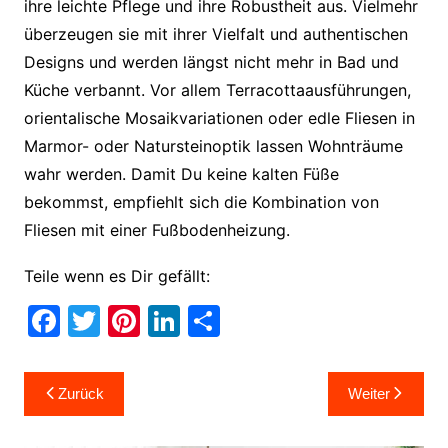
ihre leichte Pflege und ihre Robustheit aus. Vielmehr
überzeugen sie mit ihrer Vielfalt und authentischen
Designs und werden längst nicht mehr in Bad und
Küche verbannt. Vor allem Terracottaausführungen,
orientalische Mosaikvariationen oder edle Fliesen in
Marmor- oder Natursteinoptik lassen Wohnträume
wahr werden. Damit Du keine kalten Füße
bekommst, empfiehlt sich die Kombination von
Fliesen mit einer Fußbodenheizung.
Teile wenn es Dir gefällt:
F
T
Pi
Li
T
a
w
nt
n
ei
c
itt
er
k
le
Beitragsnavigation
Zurück
Weiter
e
er
e
e
n