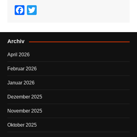
F
T
a
wi
c
tt
e
er
Archiv
b
April 2026
o
o
Februar 2026
k
Januar 2026
Dezember 2025
November 2025
Oktober 2025