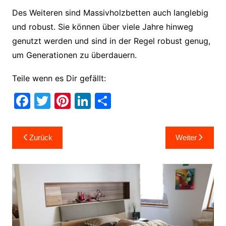
Des Weiteren sind Massivholzbetten auch langlebig
und robust. Sie können über viele Jahre hinweg
genutzt werden und sind in der Regel robust genug,
um Generationen zu überdauern.
Teile wenn es Dir gefällt:
F
T
Pi
Li
T
a
w
nt
n
ei
c
itt
er
k
le
Beitragsnavigation
Zurück
Weiter
e
er
e
e
n
b
st
dI
o
n
o
k