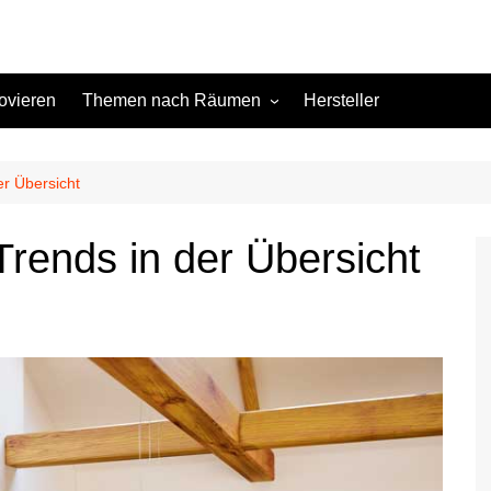
ovieren
Themen nach Räumen
Hersteller
Keller
Kinderzimmer
er Übersicht
Küche
Trends in der Übersicht
Schlafzimmer
Terrasse
Wohnzimmer