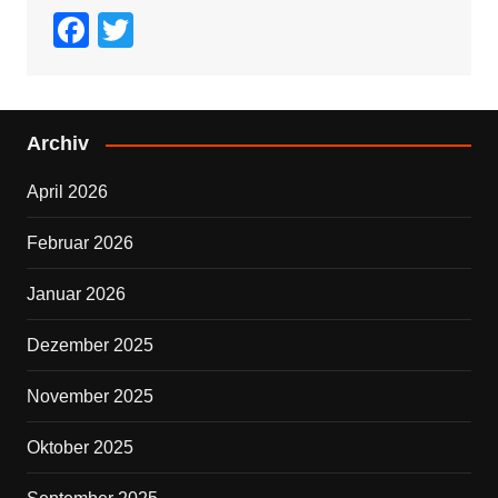
F
T
a
wi
c
tt
e
er
Archiv
b
April 2026
o
o
Februar 2026
k
Januar 2026
Dezember 2025
November 2025
Oktober 2025