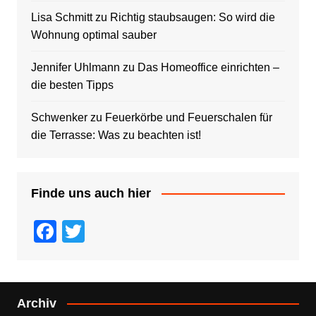
Lisa Schmitt
zu
Richtig staubsaugen: So wird die
Wohnung optimal sauber
Jennifer Uhlmann
zu
Das Homeoffice einrichten –
die besten Tipps
Schwenker
zu
Feuerkörbe und Feuerschalen für
die Terrasse: Was zu beachten ist!
Finde uns auch hier
F
T
a
wi
c
tt
e
er
Archiv