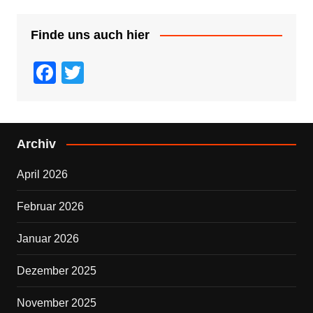
Finde uns auch hier
F
T
a
wi
c
tt
e
er
Archiv
b
April 2026
o
o
Februar 2026
k
Januar 2026
Dezember 2025
November 2025