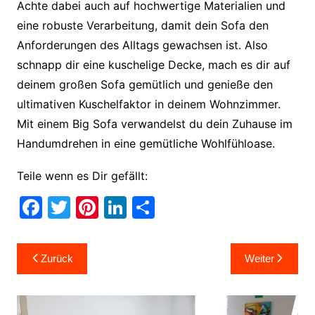
Achte dabei auch auf hochwertige Materialien und
eine robuste Verarbeitung, damit dein Sofa den
Anforderungen des Alltags gewachsen ist. Also
schnapp dir eine kuschelige Decke, mach es dir auf
deinem großen Sofa gemütlich und genieße den
ultimativen Kuschelfaktor in deinem Wohnzimmer.
Mit einem Big Sofa verwandelst du dein Zuhause im
Handumdrehen in eine gemütliche Wohlfühloase.
Teile wenn es Dir gefällt:
F
T
Pi
Li
T
a
w
nt
n
ei
c
itt
er
k
le
Beitragsnavigation
Zurück
Weiter
e
er
e
e
n
b
st
dI