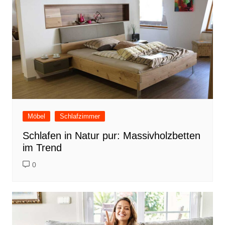
o
n
o
k
Möbel
Schlafzimmer
Schlafen in Natur pur: Massivholzbetten
im Trend
0