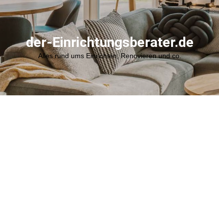
der-Einrichtungsberater.de
Alles rund ums Einrichten, Renovieren und co.