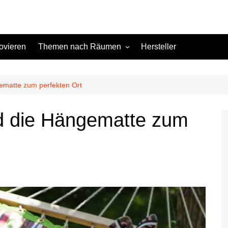
ovieren
Themen nach Räumen
Hersteller
Keller
Kinderzimmer
gematte zum perfekten Ort
Küche
rd die Hängematte zum
Schlafzimmer
Terrasse
Wohnzimmer