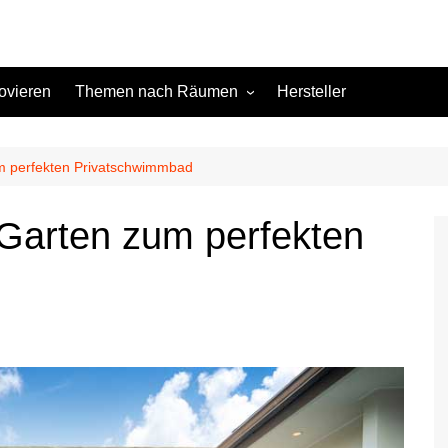
ovieren
Themen nach Räumen
Hersteller
Keller
Kinderzimmer
um perfekten Privatschwimmbad
Küche
 Garten zum perfekten
Schlafzimmer
Terrasse
Wohnzimmer