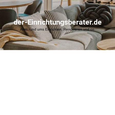
der-Einrichtungsberater.de
Alles rund ums Einrichten, Renovieren und co.