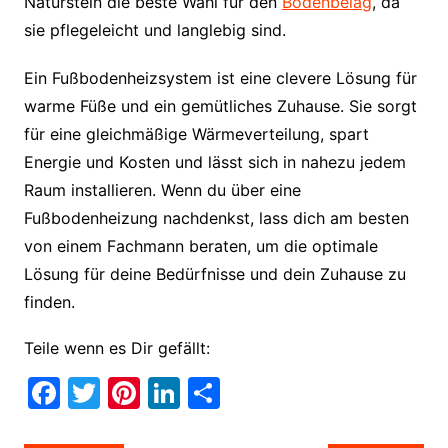
Naturstein die beste Wahl für den
Bodenbelag
, da
sie pflegeleicht und langlebig sind.
Ein Fußbodenheizsystem ist eine clevere Lösung für
warme Füße und ein gemütliches Zuhause. Sie sorgt
für eine gleichmäßige Wärmeverteilung, spart
Energie und Kosten und lässt sich in nahezu jedem
Raum installieren. Wenn du über eine
Fußbodenheizung nachdenkst, lass dich am besten
von einem Fachmann beraten, um die optimale
Lösung für deine Bedürfnisse und dein Zuhause zu
finden.
Teile wenn es Dir gefällt:
F
T
Pi
Li
T
a
w
nt
n
ei