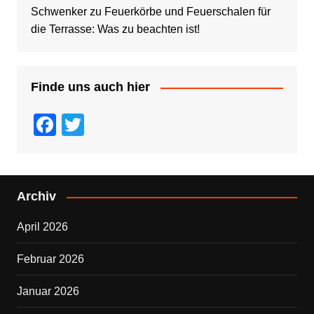
Schwenker
zu
Feuerkörbe und Feuerschalen für
die Terrasse: Was zu beachten ist!
Finde uns auch hier
F
T
a
wi
c
tt
e
er
Archiv
b
April 2026
o
o
Februar 2026
k
Januar 2026