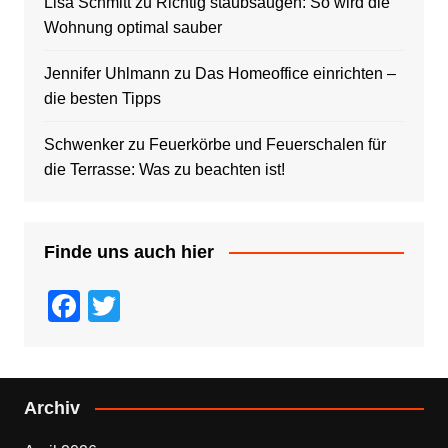
Lisa Schmitt
zu
Richtig staubsaugen: So wird die
Wohnung optimal sauber
Jennifer Uhlmann
zu
Das Homeoffice einrichten –
die besten Tipps
Schwenker
zu
Feuerkörbe und Feuerschalen für
die Terrasse: Was zu beachten ist!
Finde uns auch hier
F
T
a
wi
c
tt
e
er
Archiv
b