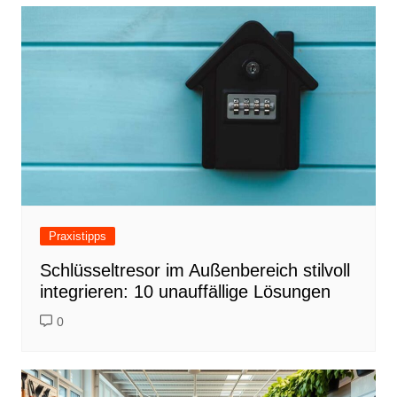
b
st
dI
o
n
o
k
Praxistipps
Schlüsseltresor im Außenbereich stilvoll
integrieren: 10 unauffällige Lösungen
0