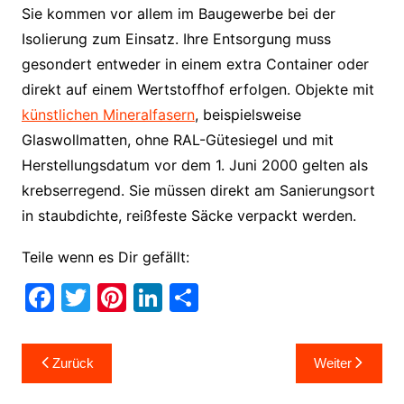
Sie kommen vor allem im Baugewerbe bei der
Isolierung zum Einsatz. Ihre Entsorgung muss
gesondert entweder in einem extra Container oder
direkt auf einem Wertstoffhof erfolgen. Objekte mit
künstlichen Mineralfasern
, beispielsweise
Glaswollmatten, ohne RAL-Gütesiegel und mit
Herstellungsdatum vor dem 1. Juni 2000 gelten als
krebserregend. Sie müssen direkt am Sanierungsort
in staubdichte, reißfeste Säcke verpackt werden.
Teile wenn es Dir gefällt:
F
T
Pi
Li
T
a
w
nt
n
ei
c
itt
er
k
le
Beitragsnavigation
Zurück
Weiter
e
er
e
e
n