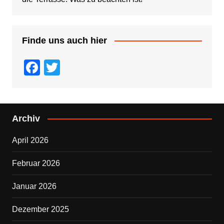
Finde uns auch hier
F
T
a
wi
c
tt
e
er
Archiv
b
April 2026
o
o
Februar 2026
k
Januar 2026
Dezember 2025