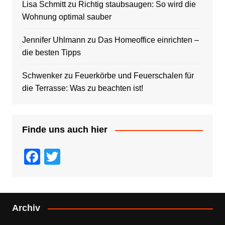
Lisa Schmitt
zu
Richtig staubsaugen: So wird die
Wohnung optimal sauber
Jennifer Uhlmann
zu
Das Homeoffice einrichten –
die besten Tipps
Schwenker
zu
Feuerkörbe und Feuerschalen für
die Terrasse: Was zu beachten ist!
Finde uns auch hier
F
T
a
wi
c
tt
e
er
Archiv
b