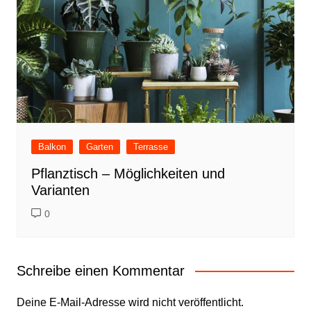
o
k
Balkon
Garten
Terrasse
Pflanztisch – Möglichkeiten und
Varianten
0
Schreibe einen Kommentar
Deine E-Mail-Adresse wird nicht veröffentlicht.