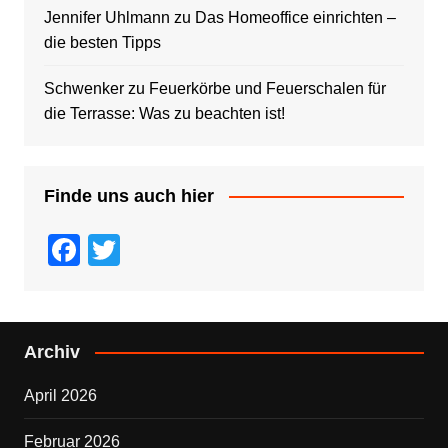
Jennifer Uhlmann
zu
Das Homeoffice einrichten –
die besten Tipps
Schwenker
zu
Feuerkörbe und Feuerschalen für
die Terrasse: Was zu beachten ist!
Finde uns auch hier
F
T
a
wi
c
tt
e
er
Archiv
b
April 2026
o
o
Februar 2026