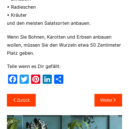
• Radieschen
• Kräuter
und den meisten Salatsorten anbauen.
Wenn Sie Bohnen, Karotten und Erbsen anbauen
wollen, müssen Sie den Wurzeln etwa 50 Zentimeter
Platz geben.
Teile wenn es Dir gefällt:
F
T
Pi
Li
T
a
w
nt
n
ei
c
itt
er
k
le
Beitragsnavigation
Zurück
Weiter
e
er
e
e
n
b
st
dI
o
n