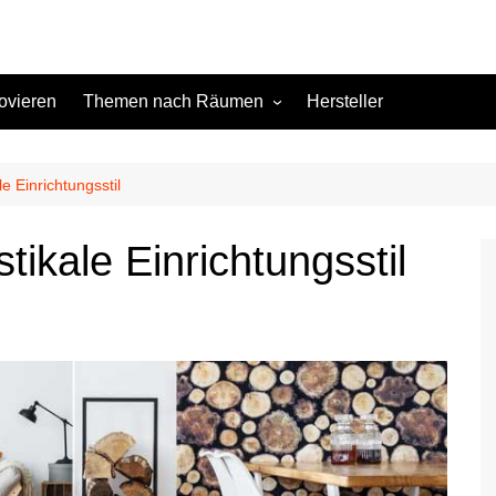
ovieren
Themen nach Räumen
Hersteller
Keller
Kinderzimmer
le Einrichtungsstil
Küche
stikale Einrichtungsstil
Schlafzimmer
Terrasse
Wohnzimmer