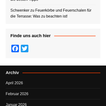
Schwenker
zu
Feuerkörbe und Feuerschalen für
die Terrasse: Was zu beachten ist!
Finde uns auch hier
F
T
a
wi
c
tt
e
er
Archiv
b
April 2026
o
o
Februar 2026
k
Januar 2026