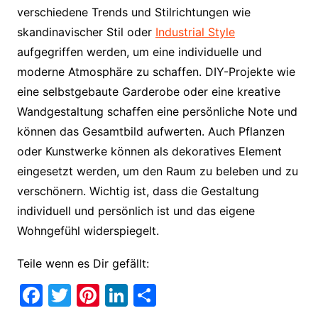
verschiedene Trends und Stilrichtungen wie
skandinavischer Stil oder
Industrial Style
aufgegriffen werden, um eine individuelle und
moderne Atmosphäre zu schaffen. DIY-Projekte wie
eine selbstgebaute Garderobe oder eine kreative
Wandgestaltung schaffen eine persönliche Note und
können das Gesamtbild aufwerten. Auch Pflanzen
oder Kunstwerke können als dekoratives Element
eingesetzt werden, um den Raum zu beleben und zu
verschönern. Wichtig ist, dass die Gestaltung
individuell und persönlich ist und das eigene
Wohngefühl widerspiegelt.
Teile wenn es Dir gefällt:
F
T
Pi
Li
T
a
w
nt
n
ei