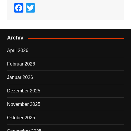
F
T
a
wi
c
tt
e
er
Archiv
b
April 2026
o
o
Februar 2026
k
Januar 2026
Dezember 2025
November 2025
Oktober 2025