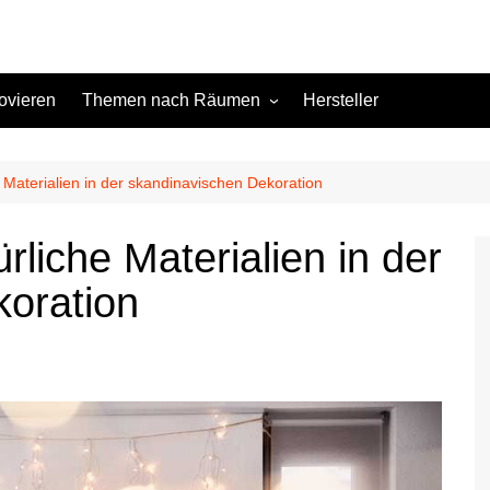
ovieren
Themen nach Räumen
Hersteller
Keller
Kinderzimmer
 Materialien in der skandinavischen Dekoration
Küche
rliche Materialien in der
Schlafzimmer
oration
Terrasse
Wohnzimmer