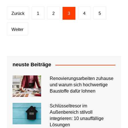
Seitennummerierung
Zurück
1
2
3
4
5
der
Beiträge
Weiter
neuste Beiträge
Renovierungsarbeiten zuhause
und warum sich hochwertige
Baustoffe dafür lohnen
Schlüsseltresor im
Außenbereich stilvoll
integrieren: 10 unauffällige
Lösungen