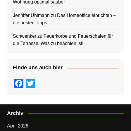
Wohnung optimal sauber
Jennifer Uhlmann
zu
Das Homeoffice einrichten –
die besten Tipps
Schwenker
zu
Feuerkörbe und Feuerschalen für
die Terrasse: Was zu beachten ist!
Finde uns auch hier
F
T
a
wi
c
tt
e
er
Archiv
b
April 2026
o