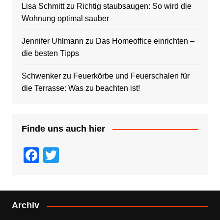
Lisa Schmitt
zu
Richtig staubsaugen: So wird die
Wohnung optimal sauber
Jennifer Uhlmann
zu
Das Homeoffice einrichten –
die besten Tipps
Schwenker
zu
Feuerkörbe und Feuerschalen für
die Terrasse: Was zu beachten ist!
Finde uns auch hier
F
T
a
wi
c
tt
e
er
Archiv
b