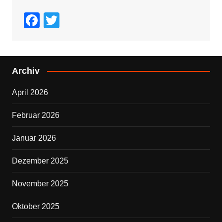
F
T
a
wi
c
tt
e
er
Archiv
b
April 2026
o
o
Februar 2026
k
Januar 2026
Dezember 2025
November 2025
Oktober 2025