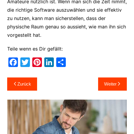
Amateure nützlich ist. Wenn man sich die Zeit nimmt,
die richtige Software auszuwählen und sie effektiv
zu nutzen, kann man sicherstellen, dass der
physische Raum genau so aussieht, wie man ihn sich
vorgestellt hat.
Teile wenn es Dir gefällt:
F
T
Pi
Li
T
a
w
nt
n
ei
c
itt
er
k
le
Beitragsnavigation
Zurück
Weiter
e
er
e
e
n
b
st
dI
o
n
o
k