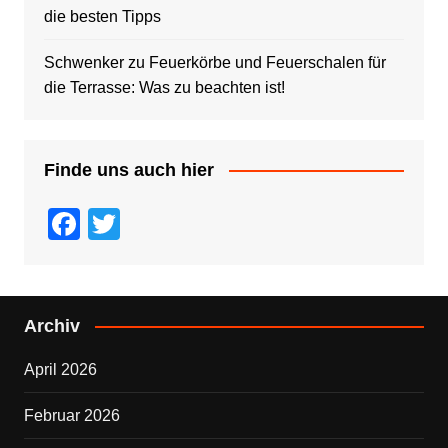
die besten Tipps
Schwenker
zu
Feuerkörbe und Feuerschalen für
die Terrasse: Was zu beachten ist!
Finde uns auch hier
F
T
a
wi
c
tt
e
er
Archiv
b
April 2026
o
o
Februar 2026
k