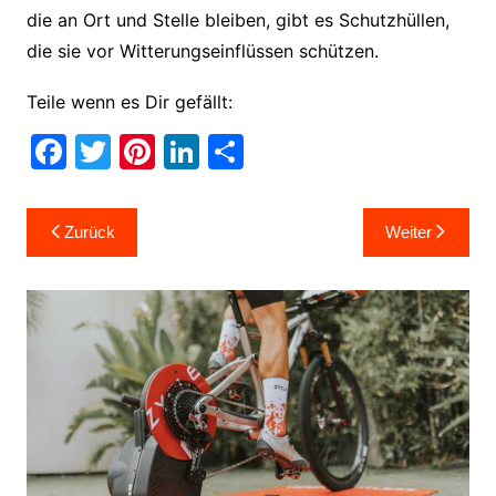
die an Ort und Stelle bleiben, gibt es Schutzhüllen,
die sie vor Witterungseinflüssen schützen.
Teile wenn es Dir gefällt:
F
T
Pi
Li
T
a
w
nt
n
ei
c
itt
er
k
le
Beitragsnavigation
Zurück
Weiter
e
er
e
e
n
b
st
dI
o
n
o
k