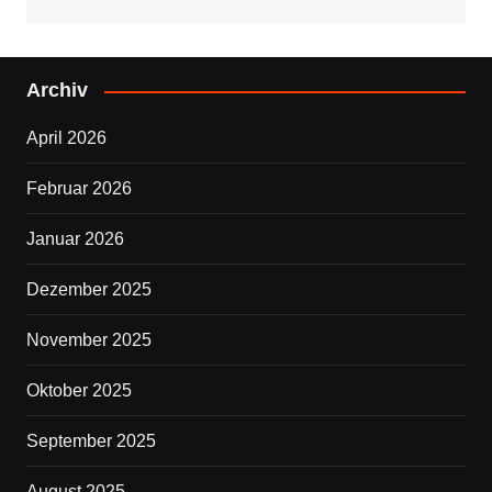
a
wi
c
tt
e
er
Archiv
b
April 2026
o
o
Februar 2026
k
Januar 2026
Dezember 2025
November 2025
Oktober 2025
September 2025
August 2025