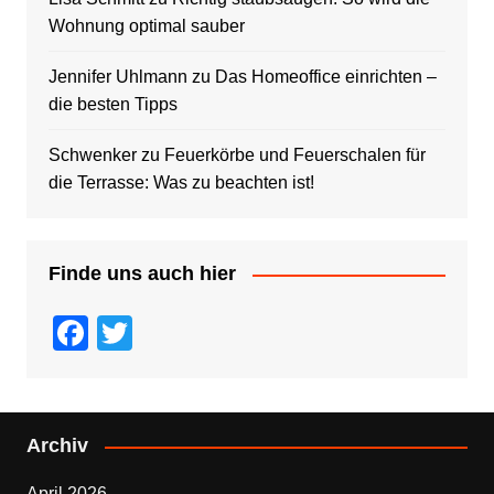
Wohnung optimal sauber
Jennifer Uhlmann
zu
Das Homeoffice einrichten –
die besten Tipps
Schwenker
zu
Feuerkörbe und Feuerschalen für
die Terrasse: Was zu beachten ist!
Finde uns auch hier
F
T
a
wi
c
tt
e
er
Archiv
b
April 2026