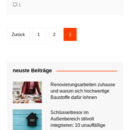
1
Seitennummerierung
Zurück
1
2
3
der
Beiträge
neuste Beiträge
Renovierungsarbeiten zuhause
und warum sich hochwertige
Baustoffe dafür lohnen
Schlüsseltresor im
Außenbereich stilvoll
integrieren: 10 unauffällige