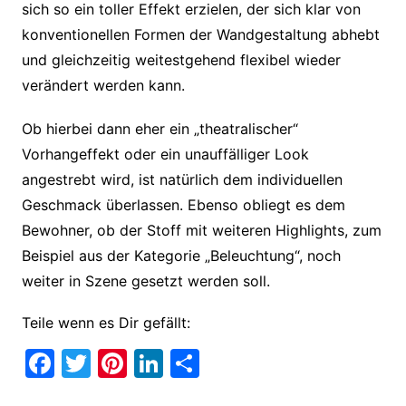
sich so ein toller Effekt erzielen, der sich klar von
konventionellen Formen der Wandgestaltung abhebt
und gleichzeitig weitestgehend flexibel wieder
verändert werden kann.
Ob hierbei dann eher ein „theatralischer“
Vorhangeffekt oder ein unauffälliger Look
angestrebt wird, ist natürlich dem individuellen
Geschmack überlassen. Ebenso obliegt es dem
Bewohner, ob der Stoff mit weiteren Highlights, zum
Beispiel aus der Kategorie „Beleuchtung“, noch
weiter in Szene gesetzt werden soll.
Teile wenn es Dir gefällt:
F
T
Pi
Li
T
a
w
nt
n
ei