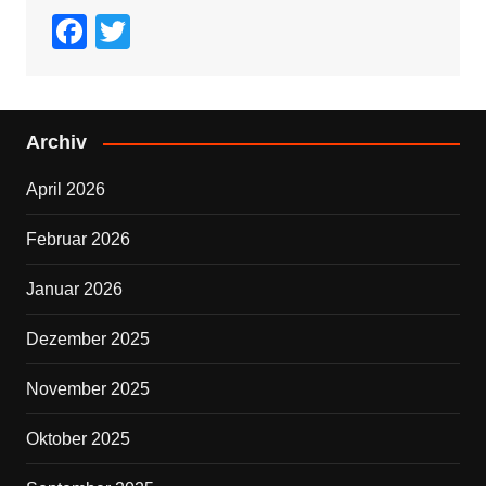
F
T
a
wi
c
tt
e
er
Archiv
b
April 2026
o
o
Februar 2026
k
Januar 2026
Dezember 2025
November 2025
Oktober 2025