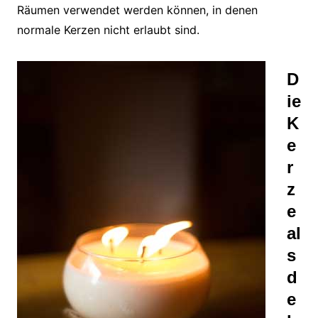
Räumen verwendet werden können, in denen
normale Kerzen nicht erlaubt sind.
D
ie
K
e
r
z
e
al
s
d
e