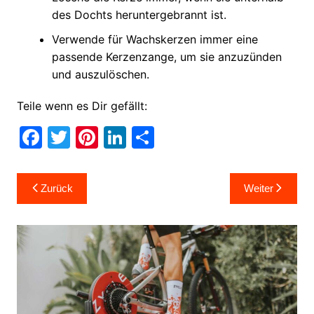
des Dochts heruntergebrannt ist.
Verwende für Wachskerzen immer eine
passende Kerzenzange, um sie anzuzünden
und auszulöschen.
Teile wenn es Dir gefällt:
F
T
Pi
Li
T
a
w
nt
n
ei
c
itt
er
k
le
Beitragsnavigation
Zurück
Weiter
e
er
e
e
n
b
st
dI
o
n
o
k