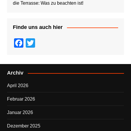
die Terrasse: Was zu beachten ist!
Finde uns auch hier
F
T
a
wi
c
tt
e
er
Archiv
b
April 2026
o
o
Februar 2026
k
Januar 2026
Dezember 2025