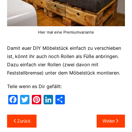
Hier mal eine Premiumvariante
Damit euer DIY Möbelstück einfach zu verschieben
ist, könnt ihr auch noch Rollen als Füße anbringen.
Dazu einfach vier Rollen (zwei davon mit
Feststellbremse) unter dem Möbelstück montieren.
Teile wenn es Dir gefällt:
F
T
Pi
Li
T
a
w
nt
n
ei
c
itt
er
k
le
Beitragsnavigation
Zurück
Weiter
e
er
e
e
n