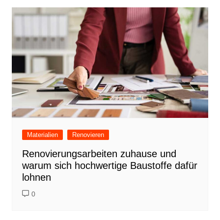
b
st
dI
o
n
o
k
Materialien
Renovieren
Renovierungsarbeiten zuhause und
warum sich hochwertige Baustoffe dafür
lohnen
0