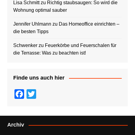
Lisa Schmitt
zu
Richtig staubsaugen: So wird die
Wohnung optimal sauber
Jennifer Uhlmann
zu
Das Homeoffice einrichten –
die besten Tipps
Schwenker
zu
Feuerkörbe und Feuerschalen für
die Terrasse: Was zu beachten ist!
Finde uns auch hier
F
T
a
wi
c
tt
e
er
Archiv
b