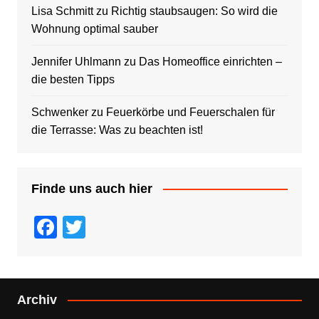
Lisa Schmitt
zu
Richtig staubsaugen: So wird die
Wohnung optimal sauber
Jennifer Uhlmann
zu
Das Homeoffice einrichten –
die besten Tipps
Schwenker
zu
Feuerkörbe und Feuerschalen für
die Terrasse: Was zu beachten ist!
Finde uns auch hier
F
T
a
wi
c
tt
e
er
Archiv
b