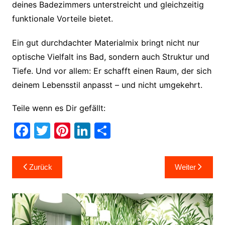
deines Badezimmers unterstreicht und gleichzeitig
funktionale Vorteile bietet.
Ein gut durchdachter Materialmix bringt nicht nur
optische Vielfalt ins Bad, sondern auch Struktur und
Tiefe. Und vor allem: Er schafft einen Raum, der sich
deinem Lebensstil anpasst – und nicht umgekehrt.
Teile wenn es Dir gefällt:
F
T
Pi
Li
T
a
w
nt
n
ei
c
itt
er
k
le
Beitragsnavigation
Zurück
Weiter
e
er
e
e
n
b
st
dI
o
n