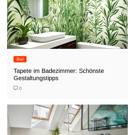
o
k
Bad
Tapete im Badezimmer: Schönste
Gestaltungstipps
0