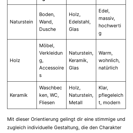
Edel,
Boden,
Holz,
massiv,
Naturstein
Wand,
Edelstahl,
hochwerti
Dusche
Glas
g
Möbel,
Verkleidun
Naturstein,
Warm,
Holz
g,
Keramik,
wohnlich,
Accessoire
Glas
natürlich
s
Waschbec
Holz,
Klar,
Keramik
ken, WC,
Naturstein,
pflegeleich
Fliesen
Metall
t, modern
Mit dieser Orientierung gelingt dir eine stimmige und
zugleich individuelle Gestaltung, die den Charakter