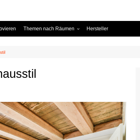
ovieren
Themen nach Räumen
Hersteller
Keller
Kinderzimmer
til
Küche
ausstil
Schlafzimmer
Terrasse
Wohnzimmer