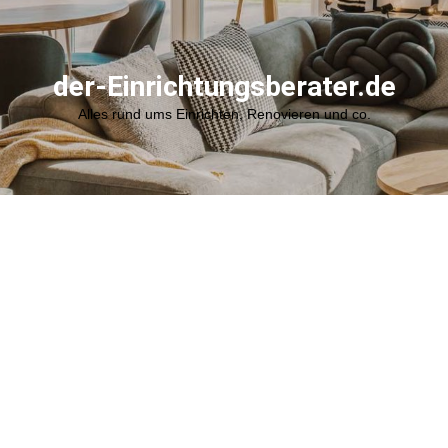
der-Einrichtungsberater.de
Alles rund ums Einrichten, Renovieren und co.