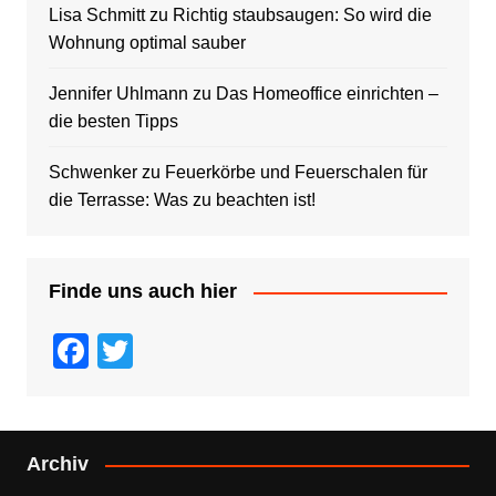
Lisa Schmitt
zu
Richtig staubsaugen: So wird die
Wohnung optimal sauber
Jennifer Uhlmann
zu
Das Homeoffice einrichten –
die besten Tipps
Schwenker
zu
Feuerkörbe und Feuerschalen für
die Terrasse: Was zu beachten ist!
Finde uns auch hier
F
T
a
wi
c
tt
e
er
Archiv
b